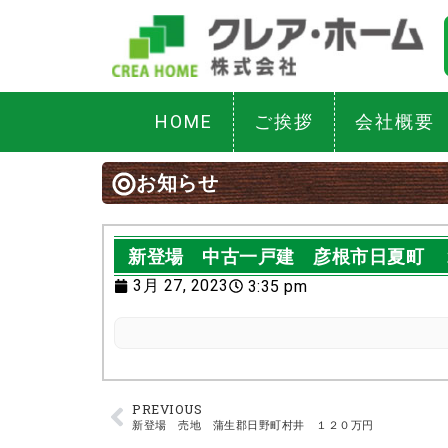
HOME
ご挨拶
会社概要
お知らせ
新登場 中古一戸建 彦根市日夏町 
3月 27, 2023
3:35 pm
PREVIOUS
新登場 売地 蒲生郡日野町村井 １２０万円