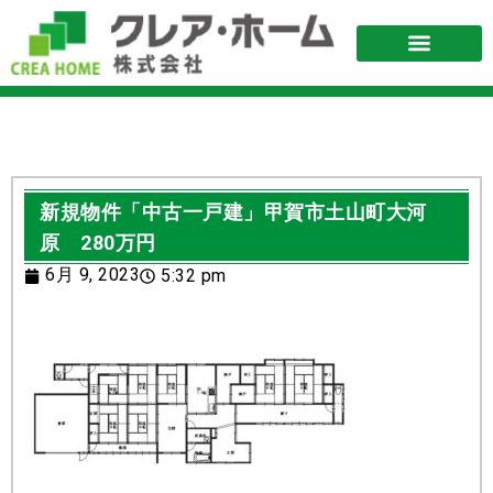
不動産を購入
不動産査定
リフォーム
お問い合わせ
お知らせ
新規物件「中古一戸建」甲賀市土山町大河
原 280万円
6月 9, 2023
5:32 pm