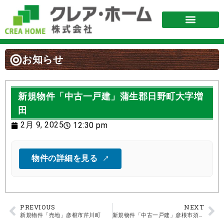
お知らせ
新規物件「中古一戸建」蒲生郡日野町大字増
田
2月 9, 2025
12:30 pm
物件の詳細を見る
PREVIOUS
NEXT
新規物件「売地」彦根市芹川町
新規物件「中古一戸建」彦根市須越町