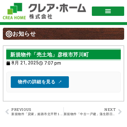
お知らせ
新規物件「売土地」彦根市芹川町
8月 21, 2025
7:07 pm
物件の詳細を見る
PREVIOUS
NEXT
新規物件「貸家」姫路市北平野１丁目
新規物件「中古一戸建」蒲生郡日野町大字大窪（椿野台）