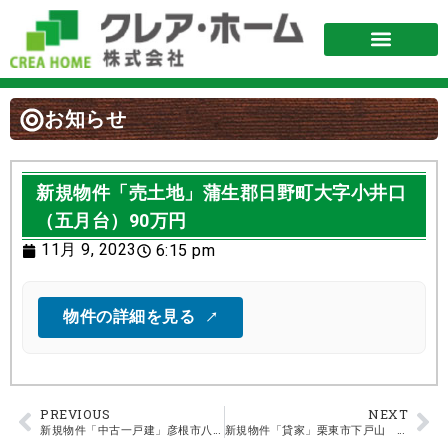
お知らせ
新規物件「売土地」蒲生郡日野町大字小井口
（五月台）90万円
11月 9, 2023
6:15 pm
物件の詳細を見る
PREVIOUS
NEXT
新規物件「中古一戸建」彦根市八坂町 1,080万円
新規物件「貸家」栗東市下戸山 6.8万円