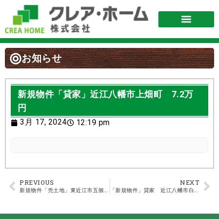
お知らせ
新規物件「貸家」近江八幡市上畑町 7.2万
円
3月 17, 2024
12:19 pm
PREVIOUS
NEXT
新規物件「売土地」東近江市五個荘小幡町
「新規物件」貸家 近江八幡市白王町 5.9万円