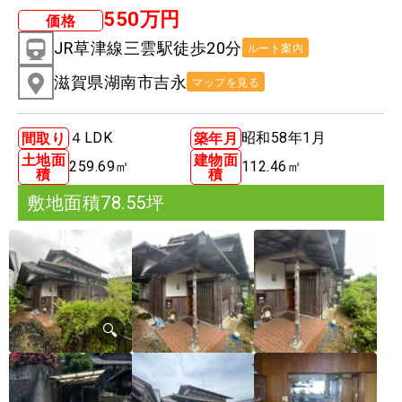
550万円
価格
JR草津線三雲駅徒歩20分
ルート案内
滋賀県湖南市吉永
マップを見る
４LDK
昭和58年1月
間取り
築年月
土地面
建物面
259.69㎡
112.46㎡
積
積
敷地面積78.55坪