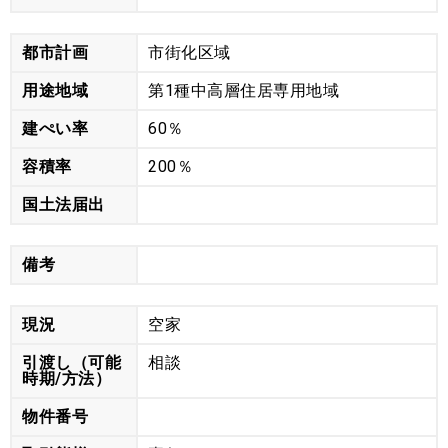
都市計画
市街化区域
用途地域
第1種中高層住居専用地域
建ぺい率
60％
容積率
200％
国土法届出
備考
現況
空家
引渡し（可能
相談
時期/方法）
物件番号