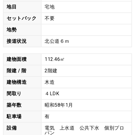
地目
宅地
セットバック
不要
地勢
接道状況
北公道６ｍ
建物面積
112.46㎡
階建 / 階
2階建
建物構造
木造
間取り
４LDK
築年数
昭和58年1月
駐車場
有
設備
電気 上水道 公共下水 個別プロ
パン