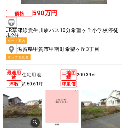
590万円
価格
JR草津線貴生川駅バス10分希望ヶ丘小学校停徒
歩2分
ルート案内
滋賀県甲賀市甲南町希望ヶ丘3丁目
マップを見る
最適用
土地面
住宅用地
200.39㎡
途
積
約60.61坪
坪数
坪単価