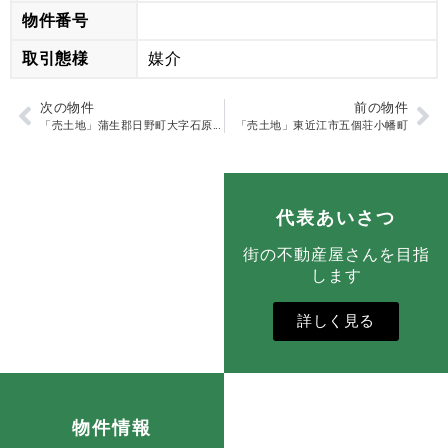
物件番号
取引態様
媒介
次の物件
前の物件
「売土地」蒲生郡日野町大字石原 （湖南サンライズ）
「売土地」東近江市五個荘小幡町
代表あいさつ
街の不動産屋さんを目指
します
詳しく見る
物件情報