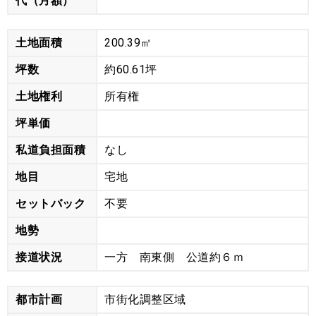
代（月額）
土地面積
200.39㎡
坪数
約60.61坪
土地権利
所有権
坪単価
私道負担面積
なし
地目
宅地
セットバック
不要
地勢
接道状況
一方 南東側 公道約６ｍ
都市計画
市街化調整区域