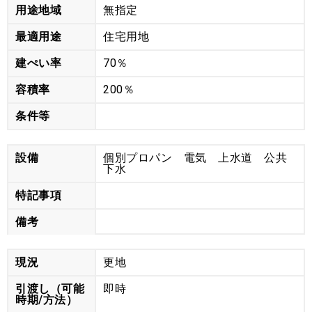
用途地域
無指定
最適用途
住宅用地
建ぺい率
70％
容積率
200％
条件等
設備
個別プロパン 電気 上水道 公共
下水
特記事項
備考
現況
更地
引渡し（可能
即時
時期/方法）