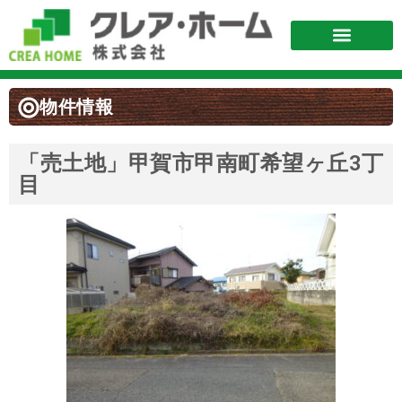
物件情報
「売土地」甲賀市甲南町希望ヶ丘3丁
目