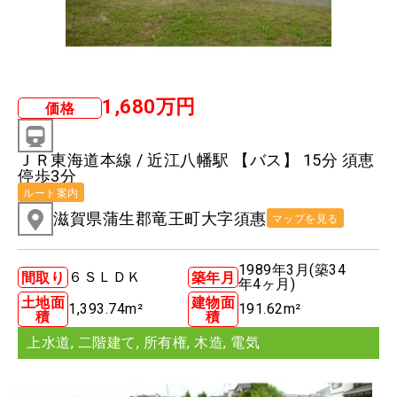
1,680万円
価格
ＪＲ東海道本線 / 近江八幡駅 【バス】 15分 須恵
停歩3分
ルート案内
滋賀県蒲生郡竜王町大字須惠
マップを見る
1989年3月(築34
６ＳＬＤＫ
間取り
築年月
年4ヶ月)
土地面
建物面
1,393.74m²
191.62m²
積
積
上水道
,
二階建て
,
所有権
,
木造
,
電気