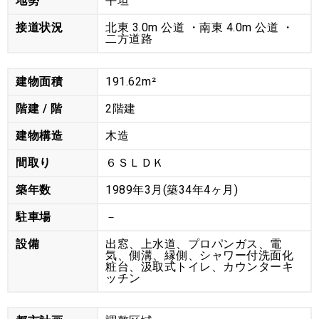
地勢
平坦
接道状況
北東 3.0m 公道 ・南東 4.0m 公道 ・
二方道路
建物面積
191.62m²
階建 / 階
2階建
建物構造
木造
間取り
６ＳＬＤＫ
築年数
1989年3月(築34年4ヶ月)
駐車場
－
設備
出窓、上水道、プロパンガス、電
気、側溝、縁側、シャワー付洗面化
粧台、汲取式トイレ、カウンターキ
ッチン