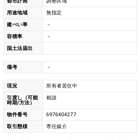
都市計画
調整区域
用途地域
無指定
建ぺい率
－
容積率
－
国土法届出
備考
－
現況
所有者居住中
引渡し（可能
相談
時期/方法）
物件番号
6976404277
取引態様
専任媒介