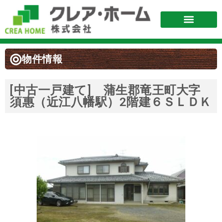
物件情報
[中古一戸建て] 蒲生郡竜王町大字
須惠（近江八幡駅）2階建６ＳＬＤＫ