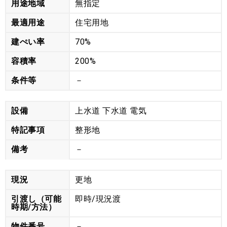
用途地域
無指定
最適用途
住宅用地
建ぺい率
70%
容積率
200%
条件等
－
設備
上水道 下水道 電気
特記事項
整形地
備考
－
現況
更地
引渡し（可能
即時/現況渡
時期/方法）
物件番号
－