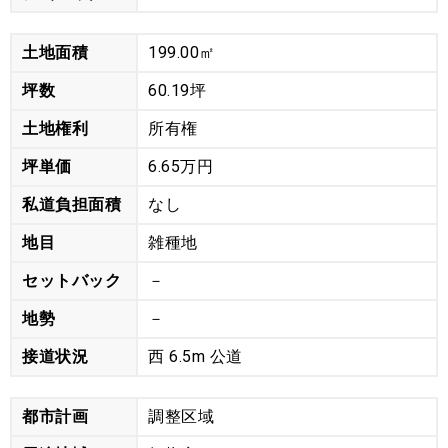
土地面積
199.00㎡
坪数
60.19坪
土地権利
所有権
坪単価
6.65万円
私道負担面積
なし
地目
雑種地
セットバック
－
地勢
－
接道状況
西 6.5m 公道
都市計画
調整区域