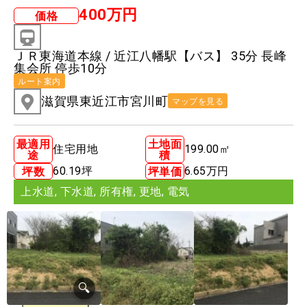
400万円
価格
ＪＲ東海道本線 / 近江八幡駅【バス】 35分 長峰
集会所 停歩10分
ルート案内
滋賀県東近江市宮川町
マップを見る
最適用
土地面
住宅用地
199.00㎡
途
積
60.19坪
6.65万円
坪数
坪単価
上水道
,
下水道
,
所有権
,
更地
,
電気