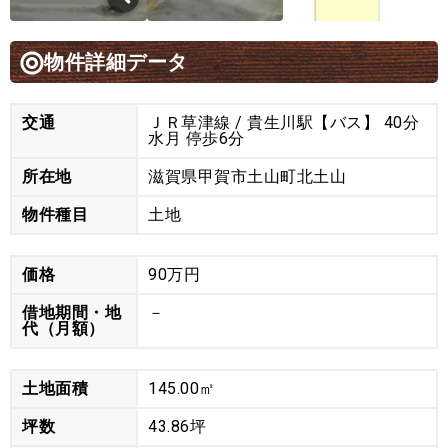
物件詳細データ
交通
ＪＲ草津線 / 貴生川駅【バス】 40分
水月 停歩6分
所在地
滋賀県甲賀市土山町北土山
物件種目
土地
価格
90万円
借地期間・地
－
代（月額）
土地面積
145.00㎡
坪数
43.86坪