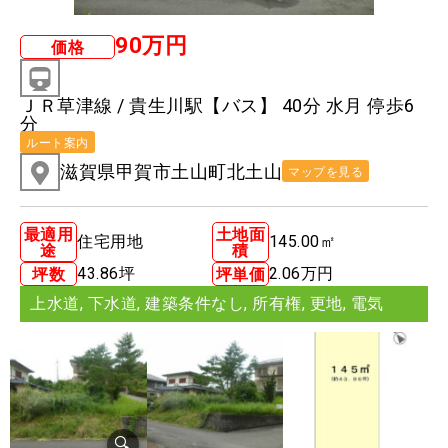
90万円
価格
ＪＲ草津線 / 貴生川駅【バス】 40分 水月 停歩6
分
ルート案内
滋賀県甲賀市土山町北土山
マップを見る
最適用
土地面
住宅用地
145.00㎡
途
積
43.86坪
2.06万円
坪数
坪単価
上水道
,
下水道
,
建築条件なし
,
所有権
,
更地
,
電気