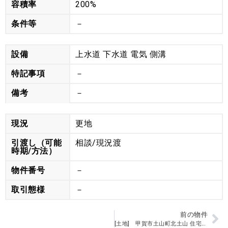
容積率
200%
条件等
－
設備
上水道 下水道 電気 側溝
特記事項
－
備考
－
現況
更地
引渡し（可能
相談/現況渡
時期/方法）
物件番号
－
取引態様
－
前の物件
[土地] 甲賀市土山町北土山 住宅用地