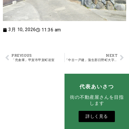
3月 10, 2026
11:36 am
PREVIOUS
NEXT
「売倉庫」甲賀市甲賀町岩室
「中古一戸建」蒲生郡日野町大字平子
代表あいさつ
街の不動産屋さんを目指
します
詳しく見る