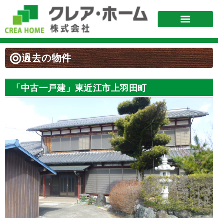
不動産を購入
不動産査定
リフォーム
お問い合わせ
過去の物件
「中古一戸建」東近江市上羽田町