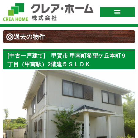
過去の物件
[中古一戸建て] 甲賀市 甲南町希望ケ丘本町９
丁目（甲南駅）2階建５ＳＬＤＫ