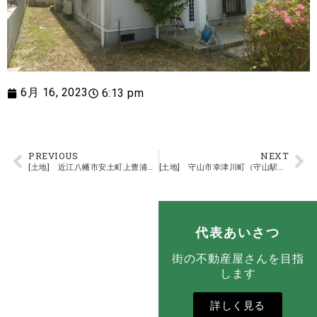
6月 16, 2023
6:13 pm
PREVIOUS
NEXT
[土地] 近江八幡市安土町上豊浦（安土駅）店舗用地
[土地] 守山市幸津川町（守山駅）住宅用地
代表あいさつ
街の不動産屋さんを目指
します
詳しく見る