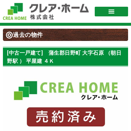
過去の物件
[中古一戸建て] 蒲生郡日野町 大字石原 （朝日
野駅 ） 平屋建 ４Ｋ