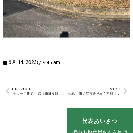
6月 14, 2023
9:45 am
PREVIOUS
NEXT
[中古一戸建て] 彦根市日夏町（河瀬駅）2階建４ＳＬＤＫ
[土地] 東近江市栗見出在家町（能登川駅）住宅用地
代表あいさつ
街の不動産屋さんを目指